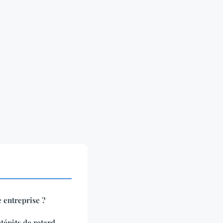
 entreprise ?
térêts de retard