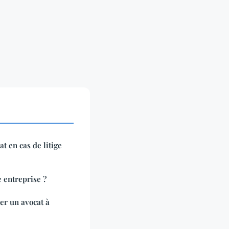
t en cas de litige
 entreprise ?
er un avocat à