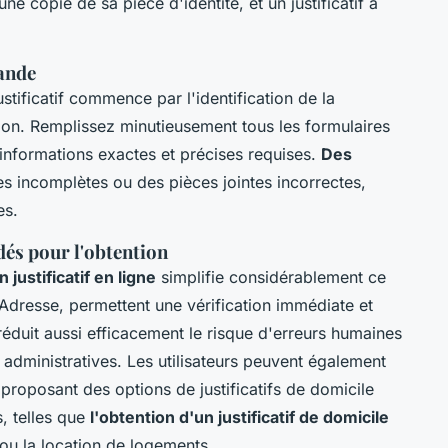
une copie de sa pièce d'identité, et un justificatif à
mande
tificatif commence par l'identification de la
ion. Remplissez minutieusement tous les formulaires
 informations exactes et précises requises.
Des
 incomplètes ou des pièces jointes incorrectes,
es.
és pour l'obtention
justificatif en ligne
simplifie considérablement ce
’Adresse, permettent une vérification immédiate et
réduit aussi efficacement le risque d'erreurs humaines
 administratives. Les utilisateurs peuvent également
proposant des options de justificatifs de domicile
, telles que
l'obtention d'un justificatif de domicile
u la location de logements.