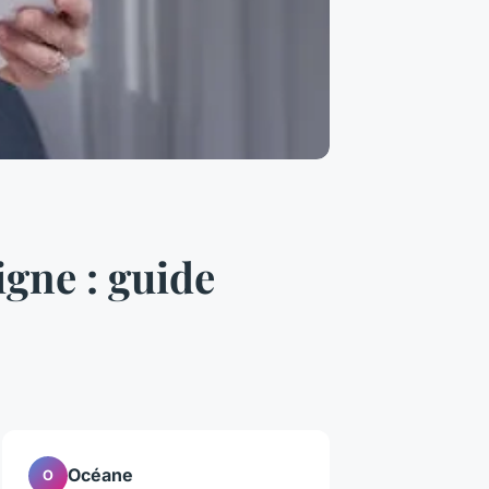
igne : guide
Océane
O