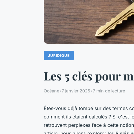
JURIDIQUE
Les 5 clés pour ma
Océane
•
7 janvier 2025
•
7 min de lecture
Êtes-vous déjà tombé sur des termes
comment ils étaient calculés ? Si c'est 
retrouvent perplexes face à cette notion
article, nous allons explorer les
5 clés p