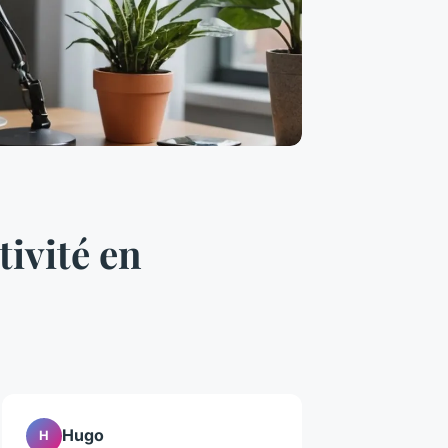
ivité en
Hugo
H