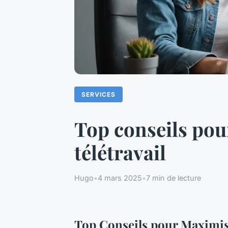
SERVICES
Top conseils pou
télétravail
Hugo
•
4 mars 2025
•
7 min de lecture
Top Conseils pour Maximise