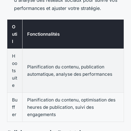
d'analyse des réseaux sociaux pour suivre vos
performances et ajuster votre stratégie.
O
uti
Fonctionnalités
l
H
oo
Planification du contenu, publication
ts
automatique, analyse des performances
uit
e
Bu
Planification du contenu, optimisation des
ff
heures de publication, suivi des
er
engagements