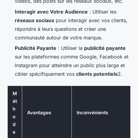
vidéos, des posts sur les réseaux sociaux, etc.
Interagir avec Votre Audience
: Utiliser les
réseaux sociaux
pour interagir avec vos clients,
répondre à leurs questions et créer une
communauté autour de votre marque.
Publicité Payante
: Utiliser la
publicité payante
sur les plateformes comme Google, Facebook et
Instagram pour atteindre un public plus large et
cibler spécifiquement vos
clients potentiels
2.
M
ét
h
Avantages
Inconvénients
o
d
e