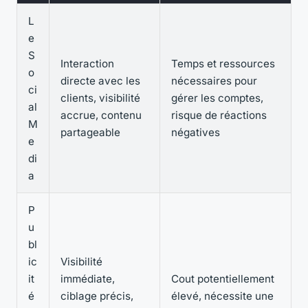
L
e
S
Interaction
Temps et ressources
o
directe avec les
nécessaires pour
ci
clients, visibilité
gérer les comptes,
al
accrue, contenu
risque de réactions
M
partageable
négatives
e
di
a
P
u
bl
ic
Visibilité
it
immédiate,
Cout potentiellement
é
ciblage précis,
élevé, nécessite une