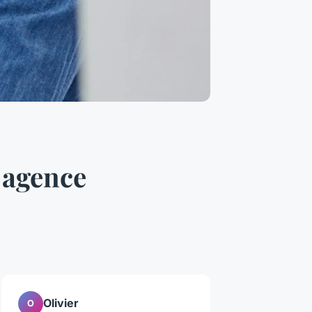
 agence
Olivier
O