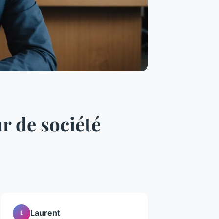
r de société
Laurent
L