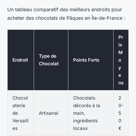
Un tableau comparatif des meilleurs endroits pour
acheter des chocolats de Pâques en Île-de-France :
Pr
ix
M
Type de
Endroit
Points Forts
o
Chocolat
y
e
ns
Chocol
Chocolats
2
aterie
décorés à la
0-
de
Artisanal
main,
5
Versaill
ingrédients
0
es
locaux
€