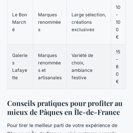
10
Le Bon
Marques
Large sélection,
-
March
renommée
créations
10
é
s
exclusives
0
€
15
Galerie
Marques
Variété de
-
s
renommée
choix,
8
Lafaye
s et
ambiance
0
tte
artisanales
festive
€
Conseils pratiques pour profiter au
mieux de Pâques en Île-de-France
Pour tirer le meilleur parti de votre expérience de