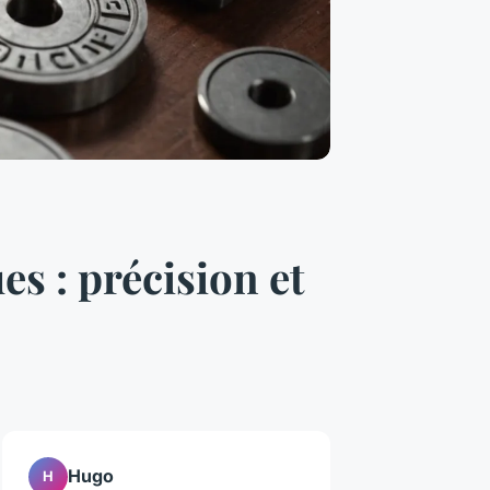
s : précision et
Hugo
H