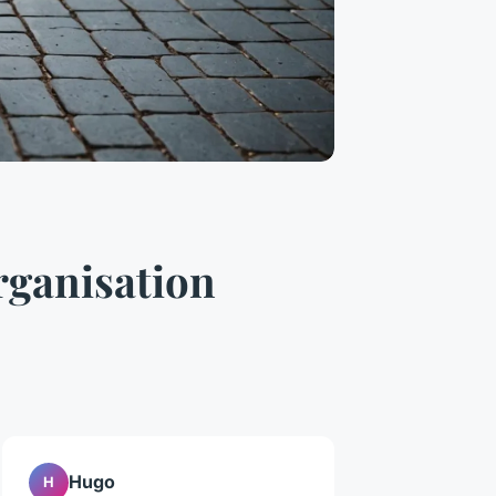
rganisation
Hugo
H