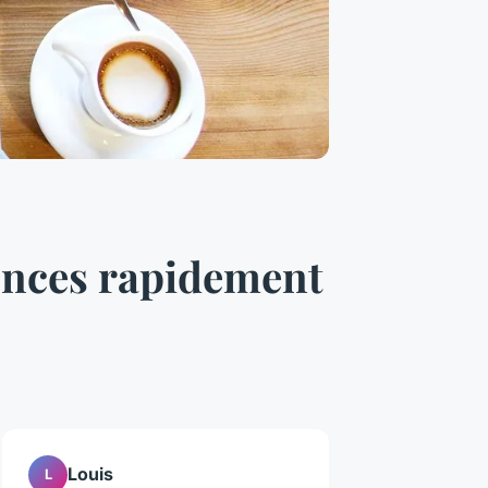
ences rapidement
Louis
L