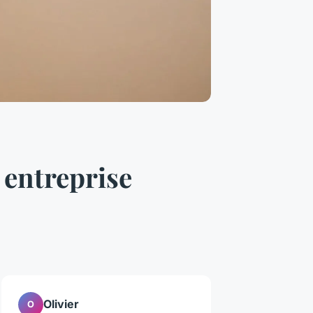
 entreprise
Olivier
O